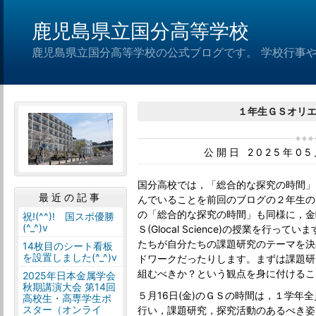
鹿児島県立国分高等学校
鹿児島県立国分高等学校の公式ブログです。 学校行事
１年生ＧＳオリ
公開日 2025年0
国分高校では，「総合的な探究の時間」
最近の記事
んでいることを前回のブログの２年生の
の「総合的な探究の時間」も同様に，金
祝!(^^)! 国スポ優勝
(^_^)v
Ｓ(Glocal Science)の授業を行
たちが自分たちの課題研究のテーマを決
14枚目のシート看板
を設置しました(^_^)v
ドワークだったりします。まずは課題研
組むべきか？という観点を身に付けるこ
2025年日本金属学会
秋期講演大会 第14回
５月16日(金)のＧＳの時間は，１学年
高校生・高専学生ポ
スター（オンライ
行い，課題研究，探究活動のあるべき姿