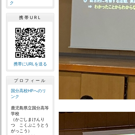
ク
携帯URL
携帯にURLを送る
プロフィール
国分高校HPへのリ
ンク
鹿児島県立国分高等
学校
（かごしまけんり
つ こくぶこうとう
がっこう）