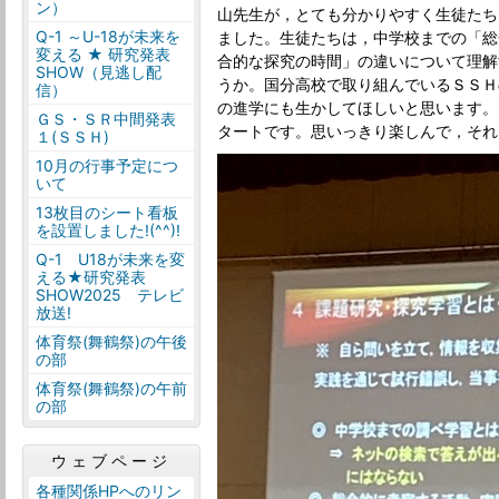
ン）
山先生が，とても分かりやすく生徒たち
Q-1 ～U-18が未来を
ました。生徒たちは，中学校までの「総
変える ★ 研究発表
合的な探究の時間」の違いについて理解
SHOW（見逃し配
うか。国分高校で取り組んでいるＳＳＨ
信）
の進学にも生かしてほしいと思います。
ＧＳ・ＳＲ中間発表
タートです。思いっきり楽しんで，それ
１(ＳＳＨ)
10月の行事予定につ
いて
13枚目のシート看板
を設置しました!(^^)!
Q-1 U18が未来を変
える★研究発表
SHOW2025 テレビ
放送!
体育祭(舞鶴祭)の午後
の部
体育祭(舞鶴祭)の午前
の部
ウェブページ
各種関係HPへのリン